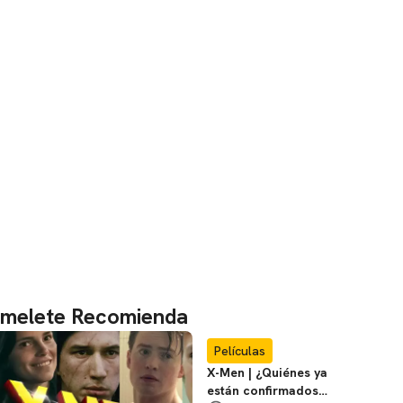
melete Recomienda
Películas
X-Men | ¿Quiénes ya
están confirmados