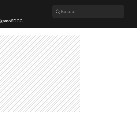
lígamo
SDCC