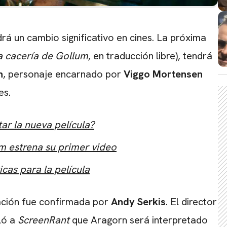
rá un cambio significativo en cines. La próxima
a cacería de Gollum
, en traducción libre), tendrá
n
, personaje encarnado por
Viggo Mortensen
es.
tar la nueva película?
um estrena su primer video
icas para la película
ación fue confirmada por
Andy Serkis
. El director
ló a
ScreenRant
que Aragorn será interpretado