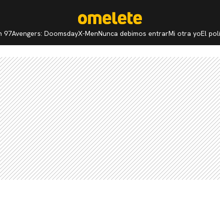
n 97
Avengers: Doomsday
X-Men
Nunca debimos entrar
Mi otra yo
El po