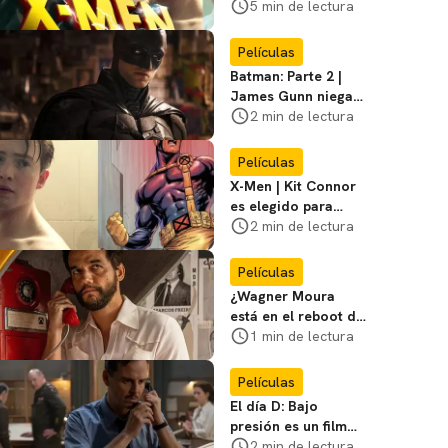
en la película de
5 min de lectura
Marvel? Rumoros y
favoritos
Películas
Batman: Parte 2 |
James Gunn niega
que se filme la parte
2 min de lectura
3
Películas
X-Men | Kit Connor
es elegido para
interpretar a
2 min de lectura
Cíclope en la nueva
película
Películas
¿Wagner Moura
está en el reboot de
X-Men? El actor lo
1 min de lectura
aclara
Películas
El día D: Bajo
presión es un film
bélico distinto lleno
2 min de lectura