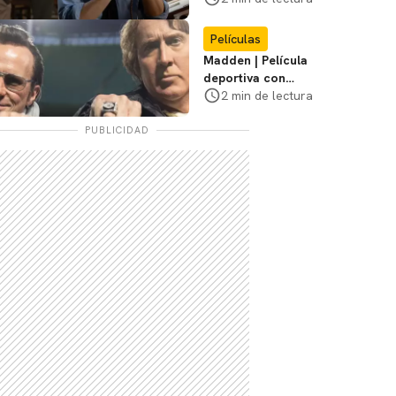
de tensión
Películas
Madden | Película
deportiva con
Nicolas Cage tendrá
2 min de lectura
estreno limitado en
cines
PUBLICIDAD