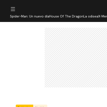
Spider-Man: Un nuevo día
House Of The Dragon
La odisea
X-Me