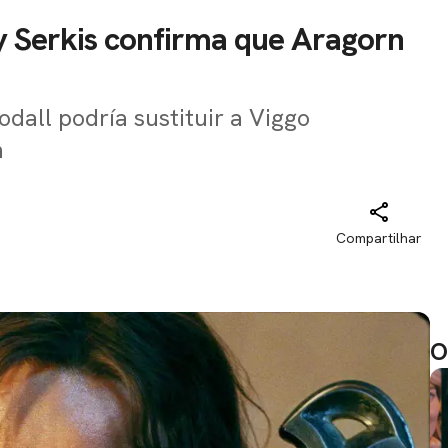
dy Serkis confirma que Aragorn
all podría sustituir a Viggo
m
Compartilhar
O