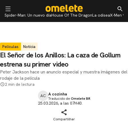
Spider-Man: Un nuevo día
House Of The Dragon
La odisea
X-Men 97
Películas
Notícia
El Señor de los Anillos: La caza de Gollum
estrena su primer video
Peter Jackson hace un anuncio especial y muestra imágenes del
rodaje de la película
2 min de lectura
A cozinha
AC
Traducido de
Omelete BR
25.03.2026, a las 07H40.
Compartilhar