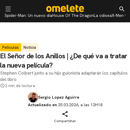
Spider-Man: Un nuevo día
House Of The Dragon
La odisea
X-Men 97
Películas
Notícia
El Señor de los Anillos | ¿De qué va a tratar
la nueva película?
Stephen Colbert junto a su hijo guionista adaptarán los capítulos
del libro
2 min de lectura
Sergio Lopez Aguirre
Actualizado en
25.03.2026, a las 12H18
Compartilhar