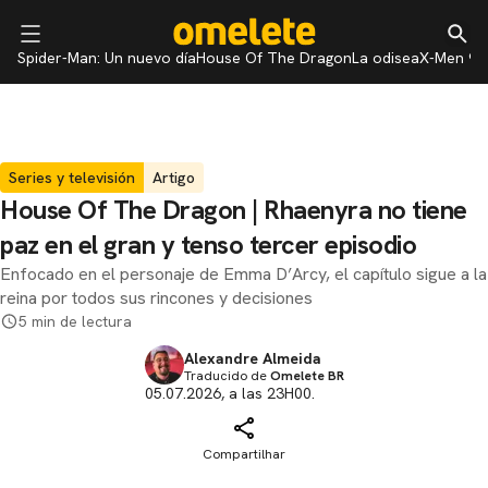
Spider-Man: Un nuevo día
House Of The Dragon
La odisea
X-Men 97
Series y televisión
Artigo
House Of The Dragon | Rhaenyra no tiene
paz en el gran y tenso tercer episodio
Enfocado en el personaje de Emma D’Arcy, el capítulo sigue a la
reina por todos sus rincones y decisiones
5 min de lectura
Alexandre Almeida
Traducido de
Omelete BR
05.07.2026, a las 23H00.
Compartilhar