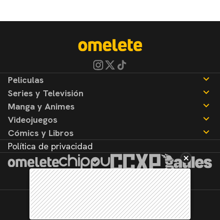
Peliculas
Series y Televisión
Noticias
Manga y Animes
Reseñas
Noticias
Videojuegos
Reseñas
Noticias
Cómics y Libros
Reseñas
Noticias
Política de privacidad
Reseñas
Noticias
Reseñas
©2026. Todos los derechos reservados.