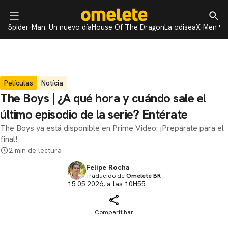
Spider-Man: Un nuevo día
House Of The Dragon
La odisea
X-Men 97
Películas
Notícia
The Boys | ¿A qué hora y cuándo sale el
último episodio de la serie? Entérate
The Boys ya está disponible en Prime Video: ¡Prepárate para el
final!
2 min de lectura
Felipe Rocha
Traducido de
Omelete BR
15.05.2026, a las 10H55.
Compartilhar