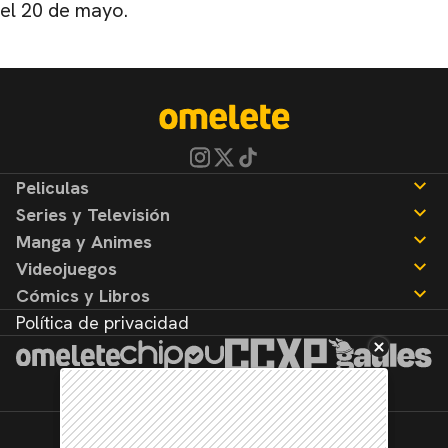
el 20 de mayo.
Peliculas
Series y Televisión
Noticias
Manga y Animes
Reseñas
Noticias
Videojuegos
Reseñas
Noticias
Cómics y Libros
Reseñas
Noticias
Política de privacidad
Reseñas
Noticias
Reseñas
©2026. Todos los derechos reservados.