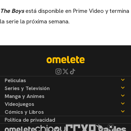
The Boys
está disponible en Prime Video y termina
la serie la próxima semana.
Peliculas
Series y Televisión
Noticias
Manga y Animes
Reseñas
Noticias
Videojuegos
Reseñas
Noticias
Cómics y Libros
Reseñas
Noticias
Política de privacidad
Reseñas
Noticias
Reseñas