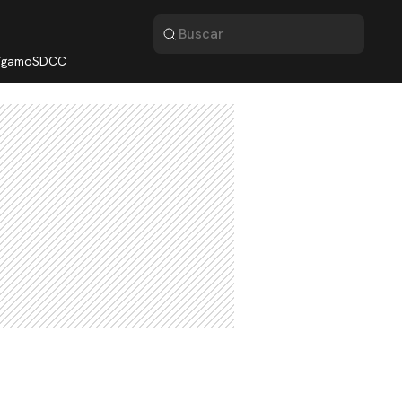
lígamo
SDCC