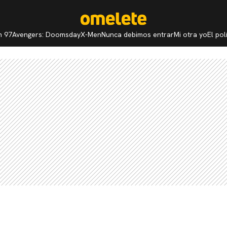
n 97
Avengers: Doomsday
X-Men
Nunca debimos entrar
Mi otra yo
El po