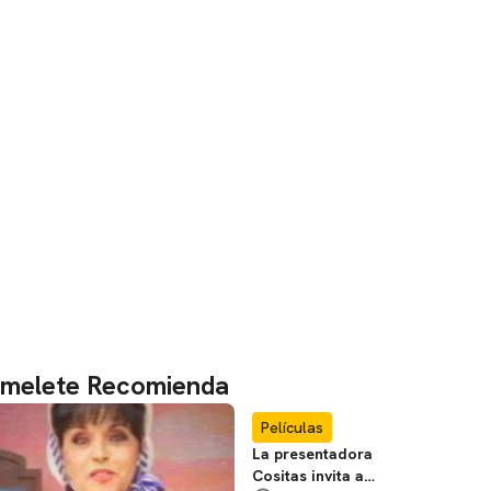
melete Recomienda
Películas
La presentadora
Cositas invita a