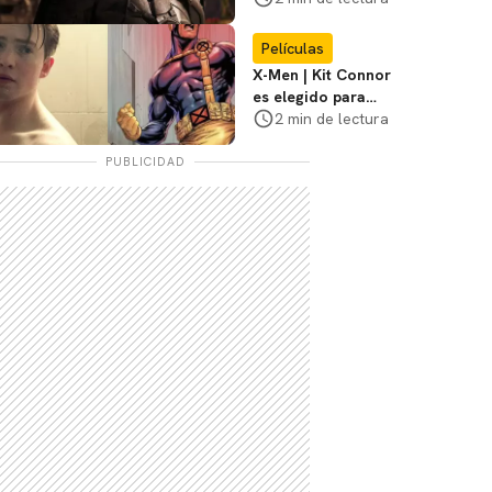
3
Películas
X-Men | Kit Connor
es elegido para
interpretar a
2 min de lectura
Cíclope en la nueva
película
PUBLICIDAD