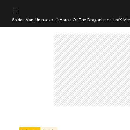
Spider-Man: Un nuevo día
House Of The Dragon
La odisea
X-Me