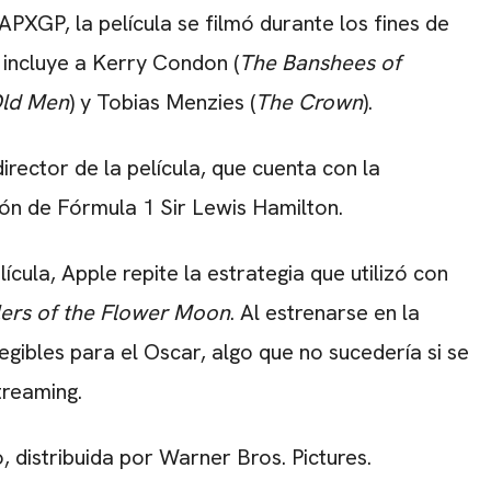
APXGP, la película se filmó durante los fines de
 incluye
a Kerry Condon
(
The Banshees of
Old Men
) y
Tobias Menzies
(
The Crown
).
 director de la película, que cuenta con la
eón de Fórmula 1 Sir
Lewis Hamilton
.
ícula, Apple repite la estrategia que utilizó con
lers of the Flower Moon
. Al estrenarse en la
legibles para el Oscar, algo que no sucedería si se
treaming.
o, distribuida por
Warner Bros. Pictures
.