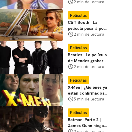
visitar el
2 min de lectura
Campamento
Miasma
Películas
Cliff Booth | La
película pasará por
nuevas filmaciones
2 min de lectura
con un nuevo DF
Películas
Beatles | La película
de Mendes grabará
escenas en la
2 min de lectura
icónica calle
Películas
X-Men | ¿Quiénes ya
están confirmados
en la película de
5 min de lectura
Marvel? Rumoros y
favoritos
Películas
Batman: Parte 2 |
James Gunn niega
que se filme la parte
2 min de lectura