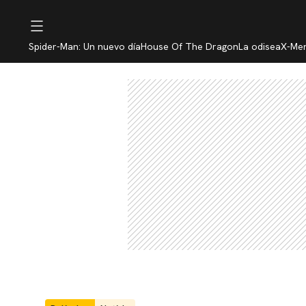
Spider-Man: Un nuevo día
House Of The Dragon
La odisea
X-Me