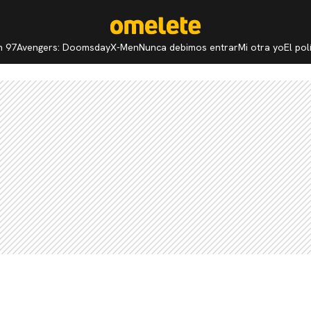
n 97
Avengers: Doomsday
X-Men
Nunca debimos entrar
Mi otra yo
El po