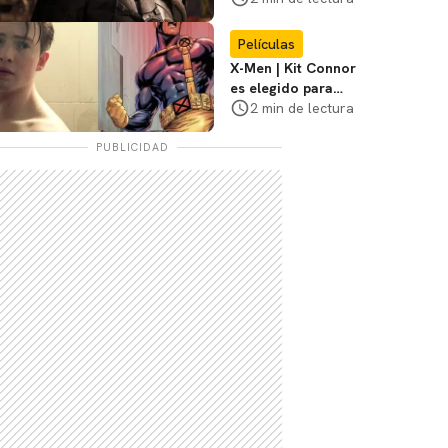
3
Películas
X-Men | Kit Connor
es elegido para
interpretar a
2 min de lectura
Cíclope en la nueva
película
PUBLICIDAD