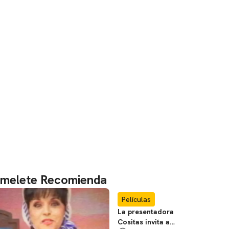
melete Recomienda
Películas
La presentadora
Cositas invita a