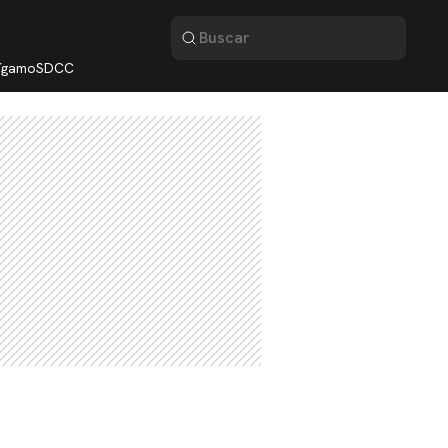
lígamo
SDCC