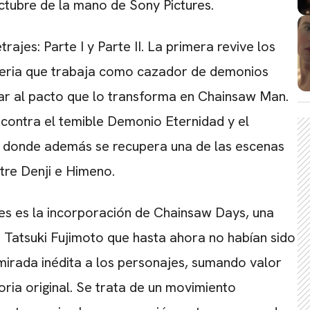
tubre de la mano de Sony Pictures.
CARREGANDO PUBLICIDADE
ajes: Parte I y Parte II. La primera revive los
miseria que trabaja como cazador de demonios
gar al pacto que lo transforma en Chainsaw Man.
contra el temible Demonio Eternidad y el
na, donde además se recupera una de las escenas
re Denji e Himeno.
es es la incorporación de Chainsaw Days, una
 Tatsuki Fujimoto que hasta ahora no habían sido
irada inédita a los personajes, sumando valor
oria original. Se trata de un movimiento