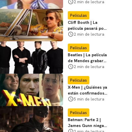
visitar el
2 min de lectura
Campamento
Miasma
Películas
Cliff Booth | La
película pasará por
nuevas filmaciones
2 min de lectura
con un nuevo DF
Películas
Beatles | La película
de Mendes grabará
escenas en la
2 min de lectura
icónica calle
Películas
X-Men | ¿Quiénes ya
están confirmados
en la película de
5 min de lectura
Marvel? Rumoros y
favoritos
Películas
Batman: Parte 2 |
James Gunn niega
que se filme la parte
2 min de lectura