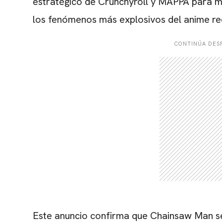
estratégico de Crunchyroll y MAPPA para m
los fenómenos más explosivos del anime re
CONTINÚA DESP
Este anuncio confirma que Chainsaw Man se