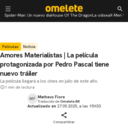
Spider-Man: Un nuevo día
House Of The Dragon
La odisea
X-Men 97
Películas
Notícia
Amores Materialistas | La película
protagonizada por Pedro Pascal tiene
nuevo tráiler
La película llegará a los cines en julio de este año.
1 min de lectura
Matheus Fiore
MF
Traducido de
Omelete BR
Actualizado en
27.05.2025, a las 15H33
Compartilhar