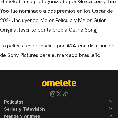
El melodrama protagonizado por
Greta Lee
y
Teo
Yoo
fue nominado a dos premios en los Oscar de
2024, incluyendo Mejor Película y Mejor Guión
Original (escrito por la propia Celine Song).
La película es producida por
A24
, con distribución
de Sony Pictures para el mercado brasileño.
Peliculas
Series y Televisión
Noticias
Manga y Animes
Reseñas