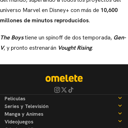
universo Marvel en Disney+ con más de
10,600
millones de minutos reproducidos
.
The Boys
tiene un spinoff de dos temporada,
Gen-
V
, y pronto estrenarán
Vought Rising
.
Peliculas
Series y Televisión
Noticias
Manga y Animes
Reseñas
Noticias
Videojuegos
Reseñas
Noticias