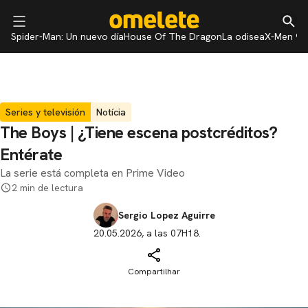
Spider-Man: Un nuevo día
House Of The Dragon
La odisea
X-Men 97
Series y televisión
Notícia
The Boys | ¿Tiene escena postcréditos?
Entérate
La serie está completa en Prime Video
2 min de lectura
Sergio Lopez Aguirre
20.05.2026, a las 07H18.
Compartilhar