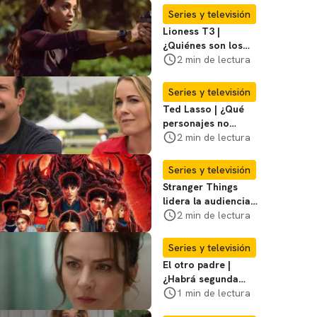
regreso para la 4ª
Series y televisión
temporada
Lioness T3 |
¿Quiénes son los
hombres que
2 min de lectura
atacaron a Joe en
su casa?
Series y televisión
Ted Lasso | ¿Qué
personajes no
regresan en la
2 min de lectura
temporada 4? Te
contamos
Series y televisión
Stranger Things
lidera la audiencia
del primer semestre
2 min de lectura
del año en series
Series y televisión
El otro padre |
¿Habrá segunda
temporada de la
1 min de lectura
serie de Silvia