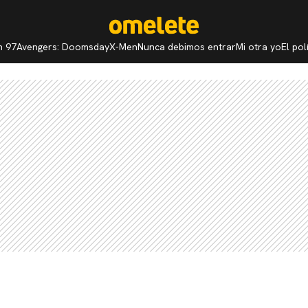
n 97
Avengers: Doomsday
X-Men
Nunca debimos entrar
Mi otra yo
El po