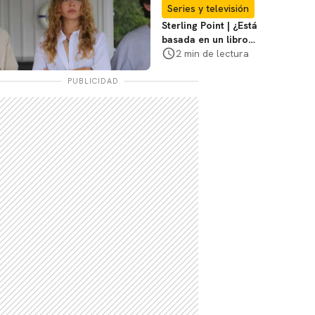
Navarro?
Series y televisión
Sterling Point | ¿Está
basada en un libro o
en una historia
2 min de lectura
real?
PUBLICIDAD