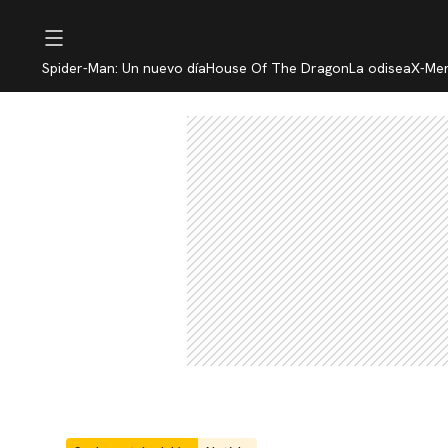
Spider-Man: Un nuevo día
House Of The Dragon
La odisea
X-Me