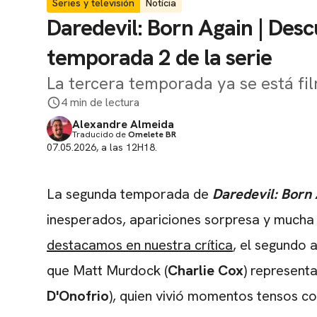
Series y televisión
Notícia
Daredevil: Born Again | Descu
temporada 2 de la serie
La tercera temporada ya se está f
4 min de lectura
Alexandre Almeida
Traducido de
Omelete BR
07.05.2026, a las 12H18.
La segunda temporada de
Daredevil: Born
inesperados, apariciones sorpresa y mucha 
destacamos en nuestra crítica
, el segundo 
que Matt Murdock (
Charlie Cox
) representa
D'Onofrio
), quien vivió momentos tensos co