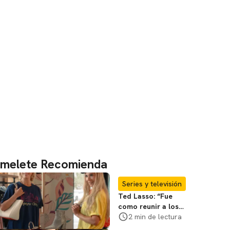
melete Recomienda
Series y televisión
Ted Lasso: “Fue
como reunir a los
Vengadores”, dice
2 min de lectura
el elenco sobre el