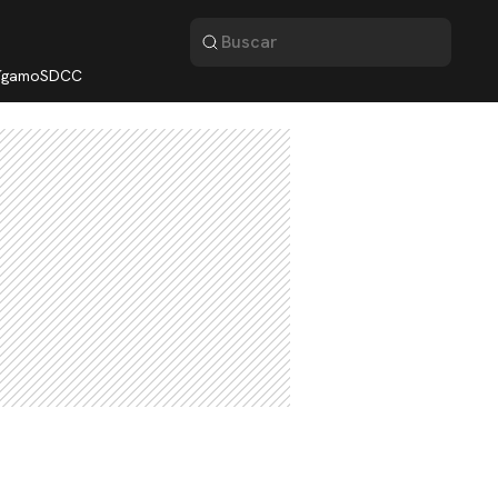
lígamo
SDCC