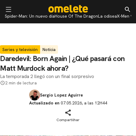
Spider-Man: Un nuevo día
House Of The Dragon
La odisea
X-Men 97
Series y televisión
Notícia
Daredevil: Born Again | ¿Qué pasará con
Matt Murdock ahora?
La temporada 2 llegó con un final sorpresivo
2 min de lectura
Sergio Lopez Aguirre
Actualizado en
07.05.2026, a las 12H44
Compartilhar