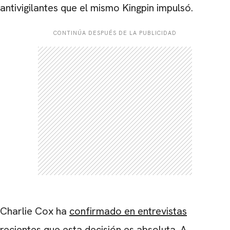
antivigilantes que el mismo Kingpin impulsó.
CONTINÚA DESPUÉS DE LA PUBLICIDAD
Charlie Cox ha
confirmado en entrevistas
CARREGANDO PUBLICIDADE
recientes que esta decisión es absoluta. A