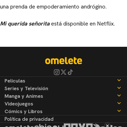
una prenda de empoderamiento andrógino.
Mi querida señorita
está disponible en Netflix.
Peliculas
Series y Televisión
Noticias
Manga y Animes
Reseñas
Noticias
Videojuegos
Reseñas
Noticias
Cómics y Libros
Reseñas
Noticias
Política de privacidad
Reseñas
Noticias