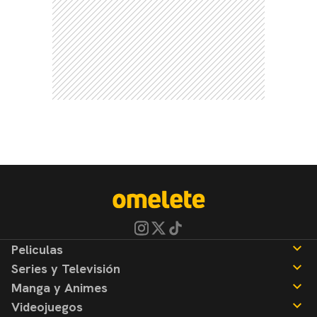
Peliculas
Series y Televisión
Noticias
Manga y Animes
Reseñas
Noticias
Videojuegos
Reseñas
Noticias