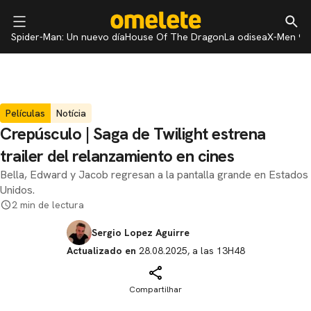
Spider-Man: Un nuevo día
House Of The Dragon
La odisea
X-Men 97
Películas
Notícia
Crepúsculo | Saga de Twilight estrena
trailer del relanzamiento en cines
Bella, Edward y Jacob regresan a la pantalla grande en Estados
Unidos.
2 min de lectura
Sergio Lopez Aguirre
Actualizado en
28.08.2025, a las 13H48
Compartilhar