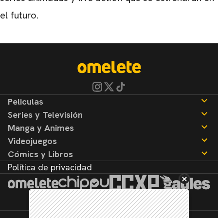
el futuro.
Peliculas
Series y Televisión
Noticias
Manga y Animes
Reseñas
Noticias
Videojuegos
Reseñas
Noticias
Cómics y Libros
Reseñas
Noticias
Política de privacidad
Reseñas
Noticias
Reseñas