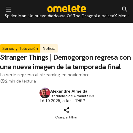
Spider-Man: Un nuevo día
House Of The Dragon
La odisea
X-Men 97
Séries y Televisión
Notícia
Stranger Things | Demogorgon regresa con
una nueva imagen de la temporada final
La serie regresa al streaming en noviembre
2 min de lectura
Alexandre Almeida
Traducido de
Omelete BR
16.10.2025, a las 17H59.
Compartilhar