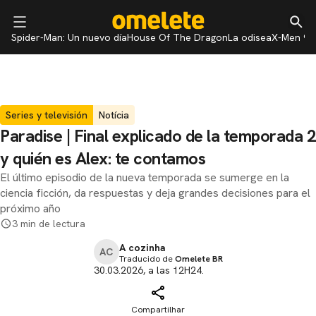
Spider-Man: Un nuevo día
House Of The Dragon
La odisea
X-Men 97
Series y televisión
Notícia
Paradise | Final explicado de la temporada 2
y quién es Alex: te contamos
El último episodio de la nueva temporada se sumerge en la
ciencia ficción, da respuestas y deja grandes decisiones para el
próximo año
3 min de lectura
A cozinha
AC
Traducido de
Omelete BR
30.03.2026, a las 12H24.
Compartilhar