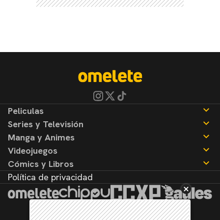
Peliculas
Series y Televisión
Noticias
Manga y Animes
Reseñas
Noticias
Videojuegos
Reseñas
Noticias
Cómics y Libros
Reseñas
Noticias
Política de privacidad
Reseñas
Noticias
Reseñas