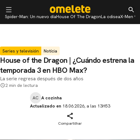
Spider-Man: Un nuevo día
House Of The Dragon
La odisea
X-Men 97
Series y televisión
Notícia
House of the Dragon | ¿Cuándo estrena la
temporada 3 en HBO Max?
La serie regresa después de dos años
2 min de lectura
AC
A cozinha
Actualizado en
18.06.2026, a las 13H53
Compartilhar