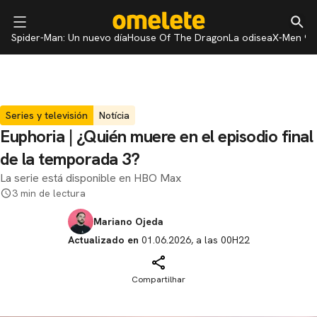
Spider-Man: Un nuevo día
House Of The Dragon
La odisea
X-Men 97
Series y televisión
Notícia
Euphoria | ¿Quién muere en el episodio final
de la temporada 3?
La serie está disponible en HBO Max
3 min de lectura
Mariano Ojeda
Actualizado en
01.06.2026, a las 00H22
Compartilhar