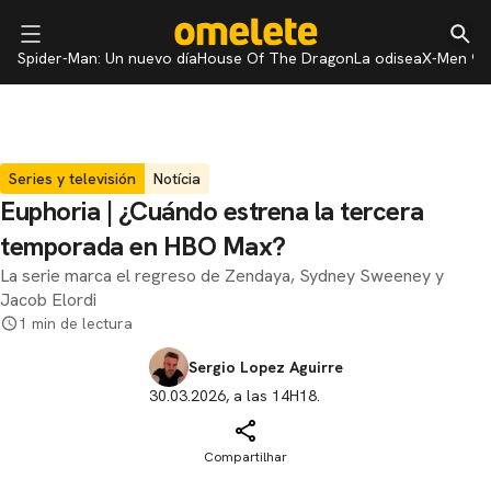
Spider-Man: Un nuevo día
House Of The Dragon
La odisea
X-Men 97
Series y televisión
Notícia
Euphoria | ¿Cuándo estrena la tercera
temporada en HBO Max?
La serie marca el regreso de Zendaya, Sydney Sweeney y
Jacob Elordi
1 min de lectura
Sergio Lopez Aguirre
30.03.2026, a las 14H18.
Compartilhar