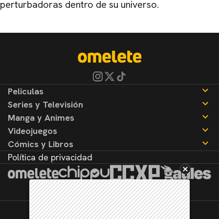
perturbadoras dentro de su universo.
Peliculas
Series y Televisión
Noticias
Manga y Animes
Reseñas
Noticias
Videojuegos
Reseñas
Noticias
Cómics y Libros
Reseñas
Noticias
Política de privacidad
Reseñas
Noticias
Reseñas
©2026. Todos los derechos reservados.