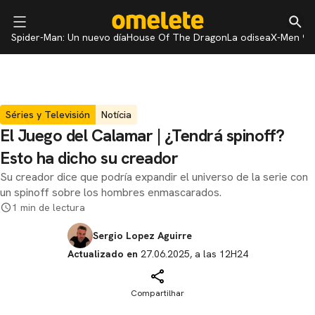
Spider-Man: Un nuevo día
House Of The Dragon
La odisea
X-Men 97
Séries y Televisión
Notícia
El Juego del Calamar | ¿Tendrá spinoff?
Esto ha dicho su creador
Su creador dice que podría expandir el universo de la serie con
un spinoff sobre los hombres enmascarados.
1 min de lectura
Sergio Lopez Aguirre
Actualizado en
27.06.2025, a las 12H24
Compartilhar