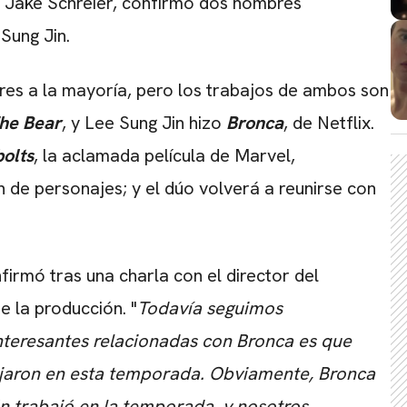
or Jake Schreier, confirmó dos nombres
Sung Jin.
res a la mayoría, pero los trabajos de ambos son
he Bear
, y Lee Sung Jin hizo
Bronca
, de Netflix.
olts
, la aclamada película de Marvel,
n de personajes; y el dúo volverá a reunirse con
firmó tras una charla con el director del
e la producción. "
Todavía seguimos
interesantes relacionadas con Bronca es que
bajaron en esta temporada. Obviamente, Bronca
n trabajó en la temporada, y nosotros
CARREGANDO PUBLICIDADE