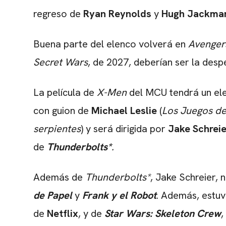
regreso de
Ryan Reynolds
y
Hugh Jackm
Buena parte del elenco volverá en
Avenger
Secret Wars
, de 2027, deberían ser la des
La película de
X-Men
del MCU tendrá un el
con guion de
Michael Leslie
(
Los Juegos de
serpientes
) y será dirigida por
Jake Schreie
de
Thunderbolts*
.
Además de
Thunderbolts*
, Jake Schreier, 
de Papel
y
Frank y el Robot
. Además, estuv
de
Netflix
, y de
Star Wars: Skeleton Crew
,