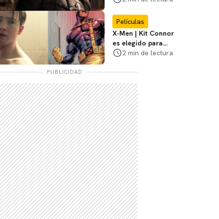
3
Películas
X-Men | Kit Connor
es elegido para
interpretar a
2 min de lectura
Cíclope en la nueva
película
PUBLICIDAD