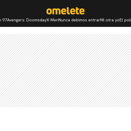
n 97
Avengers: Doomsday
X-Men
Nunca debimos entrar
Mi otra yo
El po