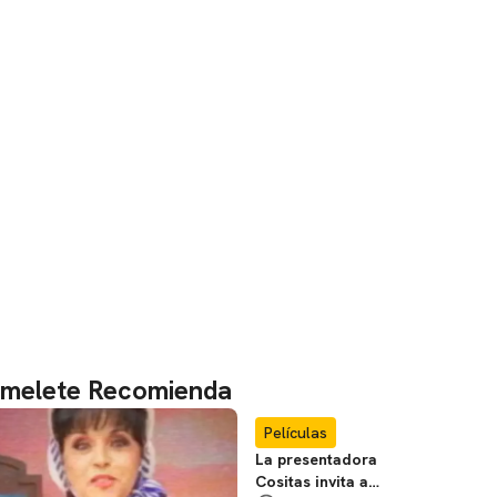
melete Recomienda
Películas
La presentadora
Cositas invita a