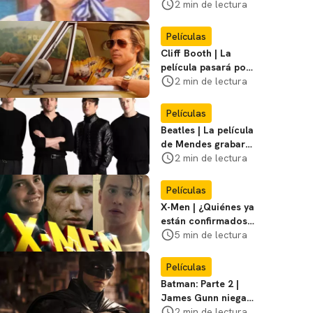
visitar el
2 min de lectura
Campamento
Miasma
Películas
Cliff Booth | La
película pasará por
nuevas filmaciones
2 min de lectura
con un nuevo DF
Películas
Beatles | La película
de Mendes grabará
escenas en la
2 min de lectura
icónica calle
Películas
X-Men | ¿Quiénes ya
están confirmados
en la película de
5 min de lectura
Marvel? Rumoros y
favoritos
Películas
Batman: Parte 2 |
James Gunn niega
que se filme la parte
2 min de lectura