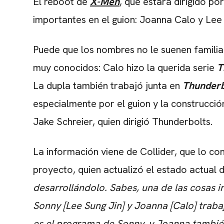
El reboot de
X-Men
, que estará dirigido p
importantes en el guion: Joanna Calo y Lee 
Puede que los nombres no le suenen familia
muy conocidos: Calo hizo la querida serie
T
La dupla también trabajó junta en
Thunderb
especialmente por el guion y la construcció
Jake Schreier, quien dirigió Thunderbolts.
La información viene de Collider, que lo con
proyecto, quien actualizó el estado actual d
desarrollándolo. Sabes, una de las cosas 
Sonny [Lee Sung Jin] y Joanna [Calo] tra
es el programa de Sonny, y Joanna tambié