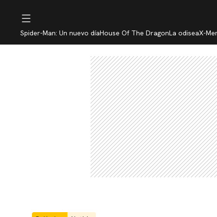
Spider-Man: Un nuevo día
House Of The Dragon
La odisea
X-Me