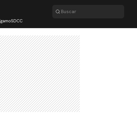
lígamo
SDCC