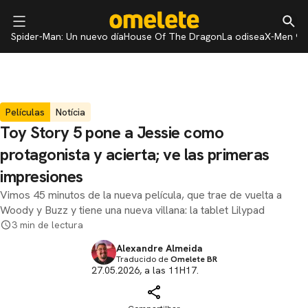
Spider-Man: Un nuevo día
House Of The Dragon
La odisea
X-Men 97
Películas
Notícia
Toy Story 5 pone a Jessie como
protagonista y acierta; ve las primeras
impresiones
Vimos 45 minutos de la nueva película, que trae de vuelta a
Woody y Buzz y tiene una nueva villana: la tablet Lilypad
3 min de lectura
Alexandre Almeida
Traducido de
Omelete BR
27.05.2026, a las 11H17.