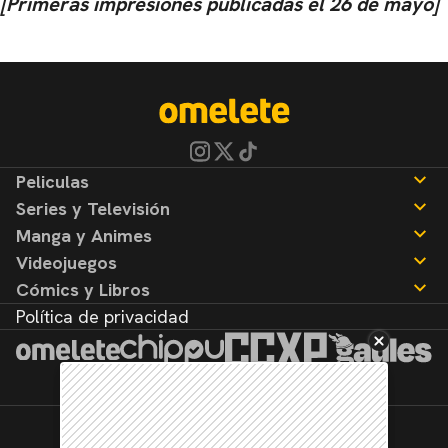
[Primeras impresiones publicadas el 26 de mayo]
Peliculas
Series y Televisión
Noticias
Manga y Animes
Reseñas
Noticias
Videojuegos
Reseñas
Noticias
Cómics y Libros
Reseñas
Noticias
Política de privacidad
Reseñas
Noticias
Reseñas
©2026. Todos los derechos reservados.