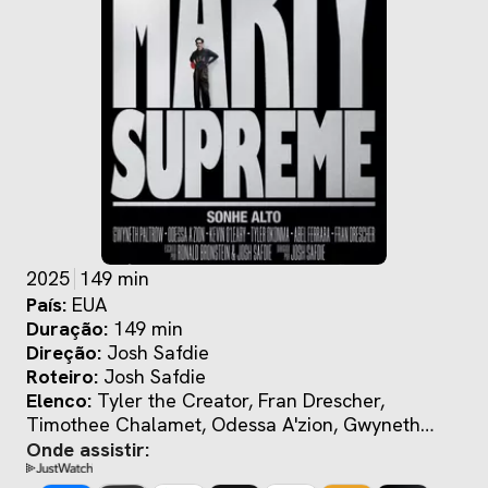
2025
149 min
País:
EUA
Duração:
149 min
Direção:
Josh Safdie
Roteiro:
Josh Safdie
Elenco:
Tyler the Creator, Fran Drescher,
Timothee Chalamet, Odessa A'zion, Gwyneth
Paltrow
Onde assistir: