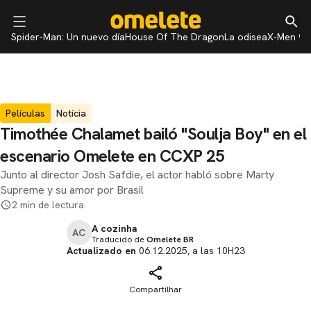
Spider-Man: Un nuevo día
House Of The Dragon
La odisea
X-Men 97
Películas
Notícia
Timothée Chalamet bailó "Soulja Boy" en el
escenario Omelete en CCXP 25
Junto al director Josh Safdie, el actor habló sobre Marty
Supreme y su amor por Brasil
2 min de lectura
A cozinha
AC
Traducido de
Omelete BR
Actualizado en
06.12.2025, a las 10H23
Compartilhar