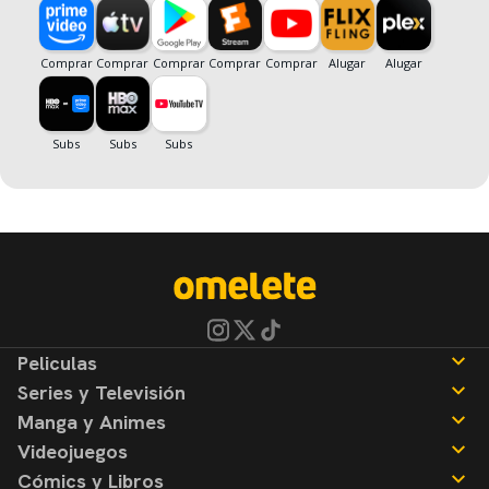
Peliculas
Series y Televisión
Noticias
Manga y Animes
Reseñas
Noticias
Videojuegos
Reseñas
Noticias
Cómics y Libros
Reseñas