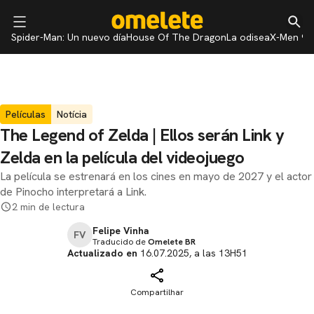
Spider-Man: Un nuevo día
House Of The Dragon
La odisea
X-Men 97
Películas
Notícia
The Legend of Zelda | Ellos serán Link y
Zelda en la película del videojuego
La película se estrenará en los cines en mayo de 2027 y el actor
de Pinocho interpretará a Link.
2 min de lectura
Felipe Vinha
FV
Traducido de
Omelete BR
Actualizado en
16.07.2025, a las 13H51
Compartilhar