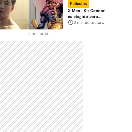
Películas
X-Men | Kit Connor
es elegido para
interpretar a
2 min de lectura
Cíclope en la nueva
película
PUBLICIDAD