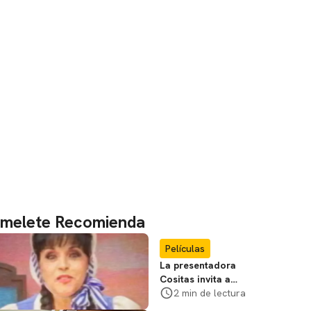
melete Recomienda
Películas
La presentadora
Cositas invita a
visitar el
2 min de lectura
Campamento