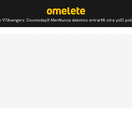
n 97
Avengers: Doomsday
X-Men
Nunca debimos entrar
Mi otra yo
El po