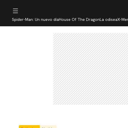
Spider-Man: Un nuevo día
House Of The Dragon
La odisea
X-Me