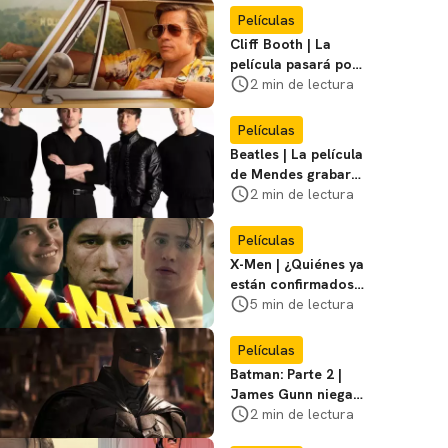
Miasma
Películas
Cliff Booth | La
película pasará por
nuevas filmaciones
2 min de lectura
con un nuevo DF
Películas
Beatles | La película
de Mendes grabará
escenas en la
2 min de lectura
icónica calle
Películas
X-Men | ¿Quiénes ya
están confirmados
en la película de
5 min de lectura
Marvel? Rumoros y
favoritos
Películas
Batman: Parte 2 |
James Gunn niega
que se filme la parte
2 min de lectura
3