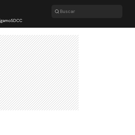
lígamo
SDCC