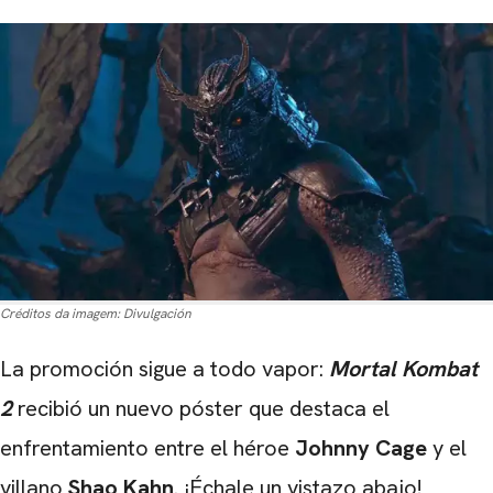
Créditos da imagem:
Divulgación
La promoción sigue a todo vapor:
Mortal Kombat
2
recibió un nuevo póster que destaca el
enfrentamiento entre el héroe
Johnny Cage
y el
villano
Shao Kahn
. ¡Échale un vistazo abajo!