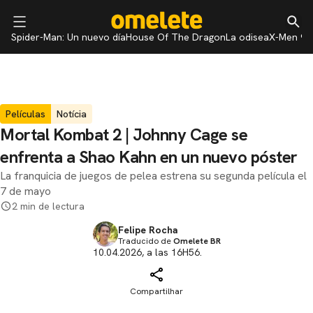
Spider-Man: Un nuevo día
House Of The Dragon
La odisea
X-Men 97
Películas
Notícia
Mortal Kombat 2 | Johnny Cage se
enfrenta a Shao Kahn en un nuevo póster
La franquicia de juegos de pelea estrena su segunda película el
7 de mayo
2 min de lectura
Felipe Rocha
Traducido de
Omelete BR
10.04.2026, a las 16H56.
Compartilhar