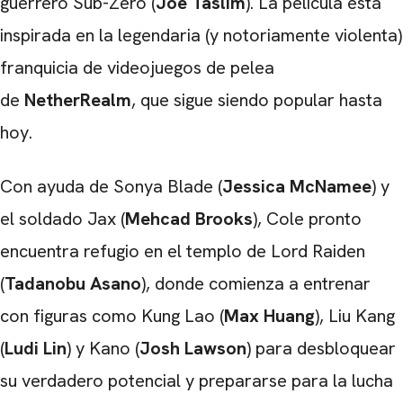
guerrero Sub-Zero (
Joe Taslim
). La película está
inspirada en la legendaria (y notoriamente violenta)
franquicia de videojuegos de pelea
de
NetherRealm
, que sigue siendo popular hasta
hoy.
Con ayuda de Sonya Blade (
Jessica McNamee
) y
CARREGANDO PUBLICIDADE
el soldado Jax (
Mehcad Brooks
), Cole pronto
encuentra refugio en el templo de Lord Raiden
(
Tadanobu Asano
), donde comienza a entrenar
con figuras como Kung Lao (
Max Huang
), Liu Kang
(
Ludi Lin
) y Kano (
Josh Lawson
) para desbloquear
su verdadero potencial y prepararse para la lucha