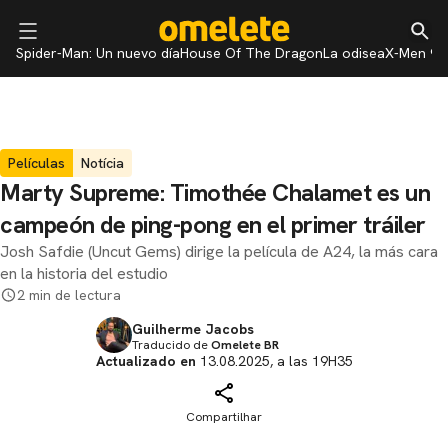
Spider-Man: Un nuevo día
House Of The Dragon
La odisea
X-Men 97
Películas
Notícia
Marty Supreme: Timothée Chalamet es un
campeón de ping-pong en el primer tráiler
Josh Safdie (Uncut Gems) dirige la película de A24, la más cara
en la historia del estudio
2 min de lectura
Guilherme Jacobs
Traducido de
Omelete BR
Actualizado en
13.08.2025, a las 19H35
Compartilhar