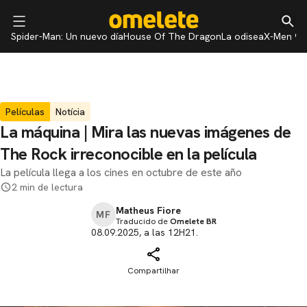
Spider-Man: Un nuevo día
House Of The Dragon
La odisea
X-Men 97
Películas
Notícia
La máquina | Mira las nuevas imágenes de
The Rock irreconocible en la película
La película llega a los cines en octubre de este año
2 min de lectura
Matheus Fiore
MF
Traducido de
Omelete BR
08.09.2025, a las 12H21.
Compartilhar