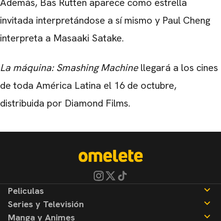
Además, Bas Rutten aparece como estrella
invitada interpretándose a sí mismo y Paul Cheng
interpreta a Masaaki Satake.
La máquina: Smashing Machine
llegará a los cines
de toda América Latina el 16 de octubre,
distribuida por Diamond Films.
Peliculas
Series y Televisión
Noticias
Manga y Animes
Reseñas