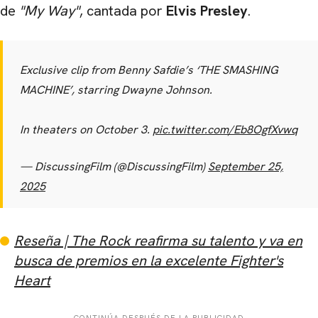
de
"My Way"
, cantada por
Elvis Presley
.
Exclusive clip from Benny Safdie’s ‘THE SMASHING
MACHINE’, starring Dwayne Johnson.
In theaters on October 3.
pic.twitter.com/Eb8OgfXvwq
— DiscussingFilm (@DiscussingFilm)
September 25,
2025
Reseña | The Rock reafirma su talento y va en
busca de premios en la excelente Fighter's
Heart
CONTINÚA DESPUÉS DE LA PUBLICIDAD