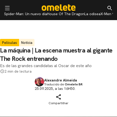
Spider-Man: Un nuevo día
House Of The Dragon
La odisea
X-Men 97
Películas
Notícia
La máquina | La escena muestra al gigante
The Rock entrenando
Es de las grandes candidatas al Oscar de este año
2 min de lectura
Alexandre Almeida
Traducido de
Omelete BR
25.09.2025, a las 16H50.
Compartilhar