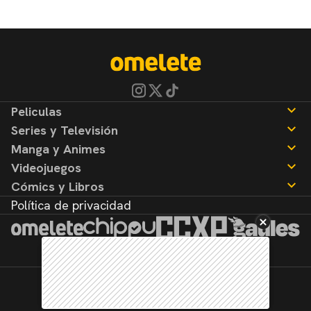
Peliculas
Series y Televisión
Noticias
Manga y Animes
Reseñas
Noticias
Videojuegos
Reseñas
Noticias
Cómics y Libros
Reseñas
Noticias
Política de privacidad
Reseñas
Noticias
Reseñas
©2026. Todos los derechos reservados.