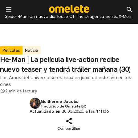
Spider-Man: Un nuevo día
House Of The Dragon
La odisea
X-Men 97
Películas
Notícia
He-Man | La película live-action recibe
nuevo teaser y tendrá tráiler mañana (30)
Los Amos del Universo se estrena en junio de este año en los
cines
2 min de lectura
Guilherme Jacobs
Traducido de
Omelete BR
Actualizado en
30.03.2026, a las 11H36
Compartilhar