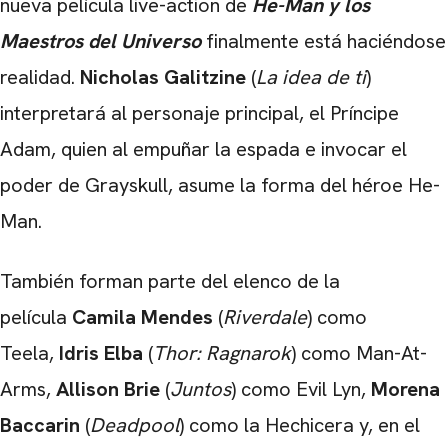
nueva película live-action de
He-Man y los
Maestros del Universo
finalmente está haciéndose
realidad.
Nicholas Galitzine
(
La idea de ti
)
interpretará al personaje principal, el Príncipe
Adam, quien al empuñar la espada e invocar el
CARREGANDO PUBLICIDADE
poder de Grayskull, asume la forma del héroe He-
Man.
También forman parte del elenco de la
película
Camila Mendes
(
Riverdale
) como
Teela,
Idris Elba
(
Thor: Ragnarok
) como Man-At-
Arms,
Allison Brie
(
Juntos
) como Evil Lyn,
Morena
Baccarin
(
Deadpool
) como la Hechicera y, en el