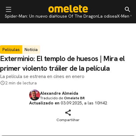
Spider-Man: Un nuevo día
House Of The Dragon
La odisea
X-Men 97
Películas
Notícia
Exterminio: El templo de huesos | Mira el
primer violento tráiler de la película
La película se estrena en cines en enero
2 min de lectura
Alexandre Almeida
Traducido de
Omelete BR
Actualizado en
03.09.2025, a las 10H42
Compartilhar