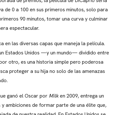
porada de premios, la película de DiCaprio sería
 va de 0 a 100 en sus primeros minutos, solo para
primeros 90 minutos, tomar una curva y culminar
nera espectacular.
a en las diversas capas que maneja la película.
e un Estados Unidos —y un mundo— dividido entre
por otro, es una historia simple pero poderosa
usca proteger a su hija no solo de las amenazas
ado.
que ganó el Oscar por
Milk
en 2009, entrega un
 y ambiciones de formar parte de una élite que,
ejada de nuestra realidad. En Estados Unidos se