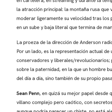
en cartelera, en streaming y durante la tem
la atracción principal: la montaña rusa que
moderar ligeramente su velocidad tras los 
en un sube y baja literal que termina de ma
La proeza de la dirección de Anderson radic
Por un lado, es la representación actual d
conservadores y liberales/revolucionarios; 
sobre la paternidad, en la que un hombre b
del día a día, sino también de su propio pas
Sean Penn
, en quizá su mejor papel desde 
villano complejo pero caótico, con secretos
aunque podría parecer un chiste, no está al