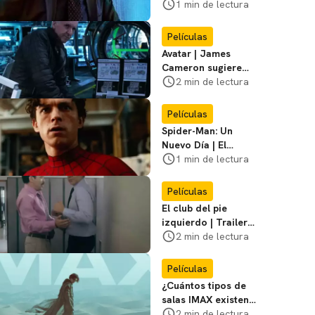
cazador de
1 min de lectura
pedófilos en el
primer póster del
Películas
film
Avatar | James
Cameron sugiere
que está listo para
2 min de lectura
dejar la franquicia
Películas
Spider-Man: Un
Nuevo Día | El
director dice que el
1 min de lectura
equipo de Jackie
Chan no participó
Películas
El club del pie
izquierdo | Trailer
del remake de
2 min de lectura
¿Bailamos? con
Adrián Uribe y
Películas
María León
¿Cuántos tipos de
salas IMAX existen?
Te contamos las
2 min de lectura