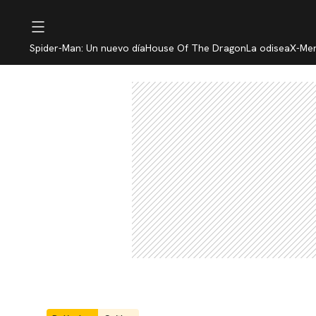
Spider-Man: Un nuevo día
House Of The Dragon
La odisea
X-Me