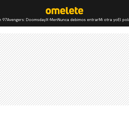
n 97
Avengers: Doomsday
X-Men
Nunca debimos entrar
Mi otra yo
El po