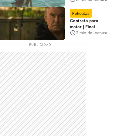
diferencias
Películas
Contrato para
matar | Final
explicado, ¿Qué
2 min de lectura
pasó realmente con
Stan y Beggar?
PUBLICIDAD