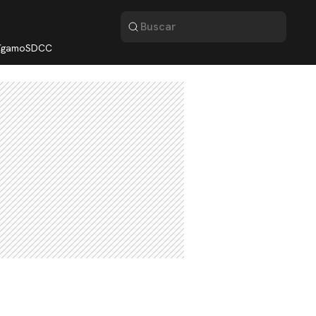
lígamo
SDCC