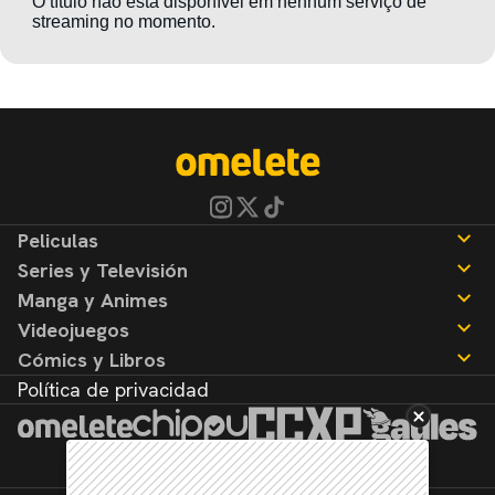
Peliculas
Series y Televisión
Noticias
Manga y Animes
Reseñas
Noticias
Videojuegos
Reseñas
Noticias
Cómics y Libros
Reseñas
Noticias
Política de privacidad
Reseñas
Noticias
Reseñas