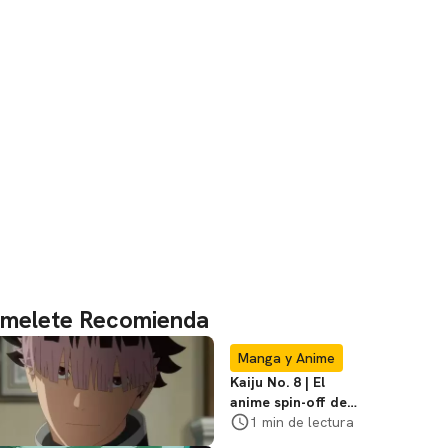
melete Recomienda
Manga y Anime
Kaiju No. 8 | El
anime spin-off de
Gen Narumi ya tiene
1 min de lectura
tráiler y fecha