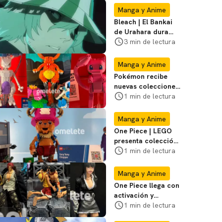
Manga y Anime
Bleach | El Bankai
de Urahara dura
poco, pero tiene
3 min de lectura
una adaptación
impecable
Manga y Anime
Pokémon recibe
nuevas colecciones
de LEGO durante la
1 min de lectura
SDCC; mira las
fotos
Manga y Anime
One Piece | LEGO
presenta colección
de serie de la
1 min de lectura
Netflix en Comic
Con
Manga y Anime
One Piece llega con
activación y
coleccionables a la
1 min de lectura
San Diego Comic-