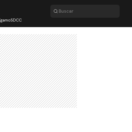
lígamo
SDCC