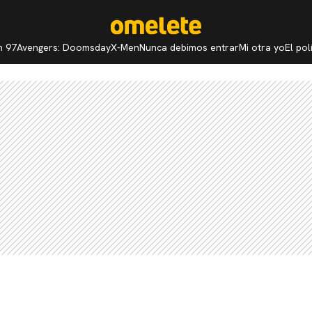
n 97
Avengers: Doomsday
X-Men
Nunca debimos entrar
Mi otra yo
El po