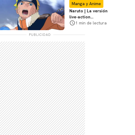
Con
Manga y Anime
Naruto | La versión
live-action
explorará la
1 min de lectura
travesía de Naruto,
dice el director
PUBLICIDAD