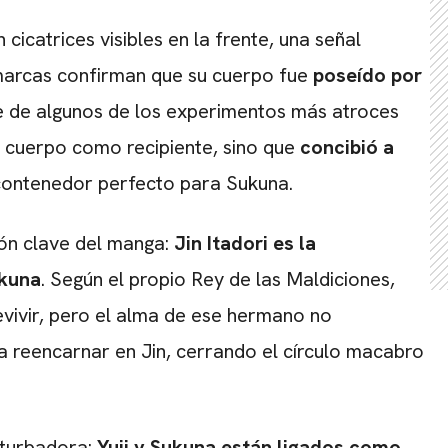
n cicatrices visibles en la frente, una señal
 marcas confirman que su cuerpo fue
poseído por
le de algunos de los experimentos más atroces
u cuerpo como recipiente, sino que
concibió a
 contenedor perfecto para Sukuna.
ón clave del manga:
Jin Itadori es la
ukuna
. Según el propio Rey de las Maldiciones,
evivir, pero el alma de ese hermano no
a reencarnar en Jin, cerrando el círculo macabro
rturbadora:
Yuji y Sukuna están ligados como