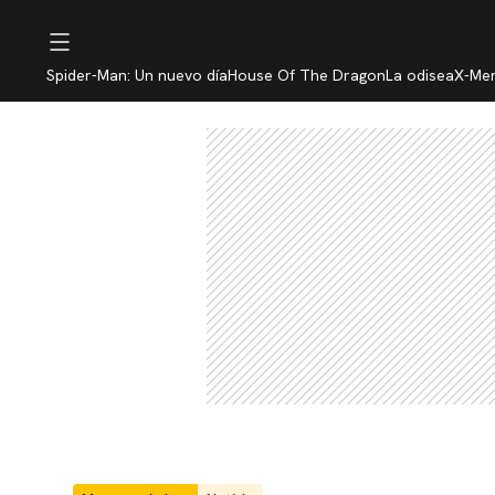
Spider-Man: Un nuevo día
House Of The Dragon
La odisea
X-Me