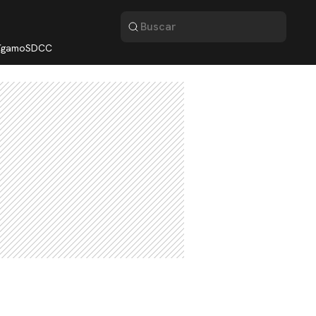
lígamo
SDCC