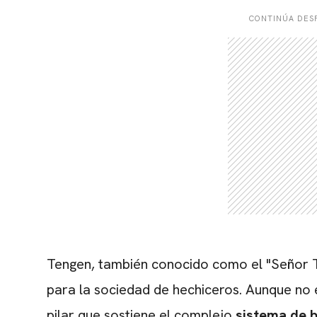
CONTINÚA DESP
Tengen, también conocido como el "Señor T
para la sociedad de hechiceros.
Aunque no e
pilar que sostiene el complejo
sistema de b