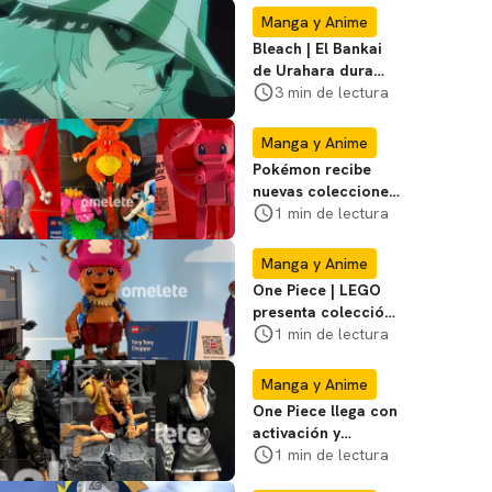
Manga y Anime
Bleach | El Bankai
de Urahara dura
poco, pero tiene
3 min de lectura
una adaptación
impecable
Manga y Anime
Pokémon recibe
nuevas colecciones
de LEGO durante la
1 min de lectura
SDCC; mira las
fotos
Manga y Anime
One Piece | LEGO
presenta colección
de serie de la
1 min de lectura
Netflix en Comic
Con
Manga y Anime
One Piece llega con
activación y
coleccionables a la
1 min de lectura
San Diego Comic-