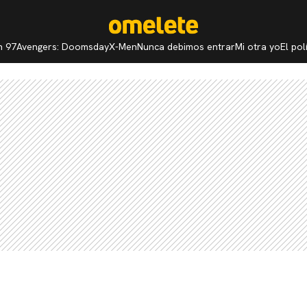
n 97
Avengers: Doomsday
X-Men
Nunca debimos entrar
Mi otra yo
El po