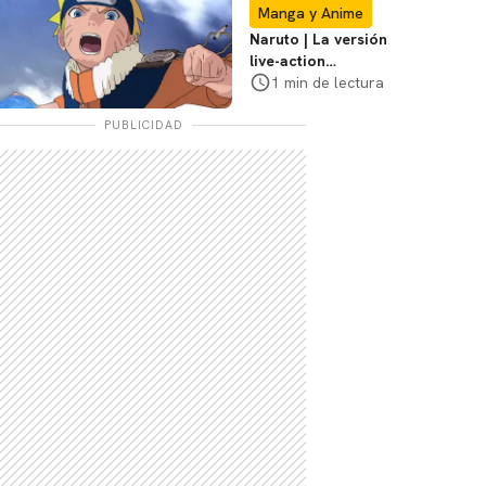
Con
Manga y Anime
Naruto | La versión
live-action
explorará la
1 min de lectura
travesía de Naruto,
dice el director
PUBLICIDAD