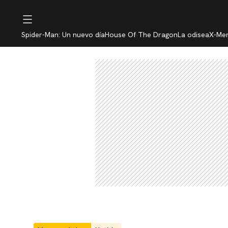
Spider-Man: Un nuevo día
House Of The Dragon
La odisea
X-Me