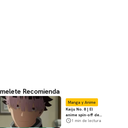
melete Recomienda
Manga y Anime
Kaiju No. 8 | El
anime spin-off de
Gen Narumi ya tiene
1 min de lectura
tráiler y fecha